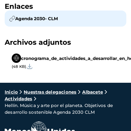
Enlaces
Agenda 2030- CLM
Archivos adjuntos
cronograma_de_actividades_a_desarrollar_en_he
(48 KB)
Ruta
Inicio
Nuestras delegaciones
Albacete
Actividades
de
Hellín. Música y arte por el planeta. Objetivos de
navegación
desarrollo sostenible Agenda 2030 CLM