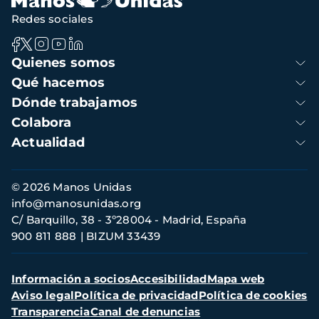
Redes sociales
Navegación
Quienes somos
principal
Qué hacemos
Dónde trabajamos
Colabora
Actualidad
Información
© 2026 Manos Unidas
de
info@manosunidas.org
contacto
C/ Barquillo, 38 - 3º28004 - Madrid, España
900 811 888
BIZUM 33439
Menú
Información a socios
Accesibilidad
Mapa web
secundario
Aviso legal
Política de privacidad
Política de cookies
Transparencia
Canal de denuncias