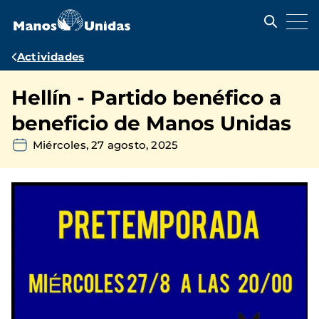
Pasar
al
contenido
principal
Ruta
Actividades
de
Hellín - Partido benéfico a
navegación
beneficio de Manos Unidas
Miércoles, 27 agosto, 2025