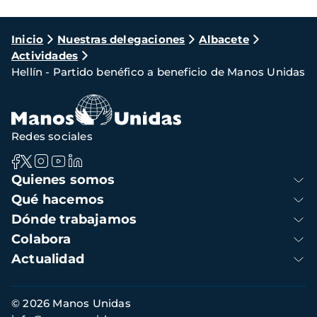
Ruta
Inicio
Nuestras delegaciones
Albacete
Actividades
de
Hellín - Partido benéfico a beneficio de Manos Unidas
navegación
Redes sociales
Navegación
Quienes somos
principal
Qué hacemos
Dónde trabajamos
Colabora
Actualidad
Información
© 2026 Manos Unidas
de