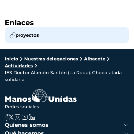
Enlaces
proyectos
Ruta
Inicio
Nuestras delegaciones
Albacete
Actividades
de
IES Doctor Alarcón Santón (La Roda). Chocolatada
navegación
solidaria
Redes sociales
Navegación
Quienes somos
principal
Qué hacemos