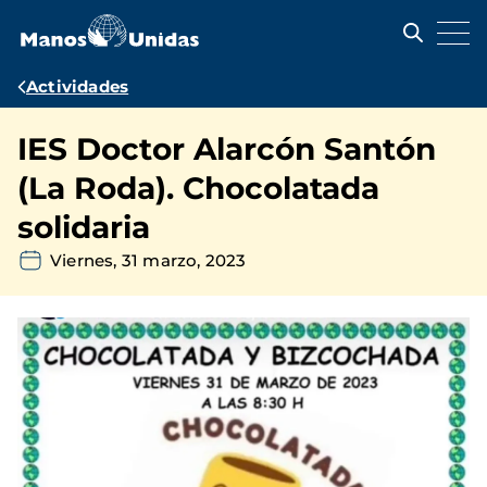
Pasar
al
contenido
principal
Ruta
Actividades
de
IES Doctor Alarcón Santón
navegación
(La Roda). Chocolatada
solidaria
Viernes, 31 marzo, 2023