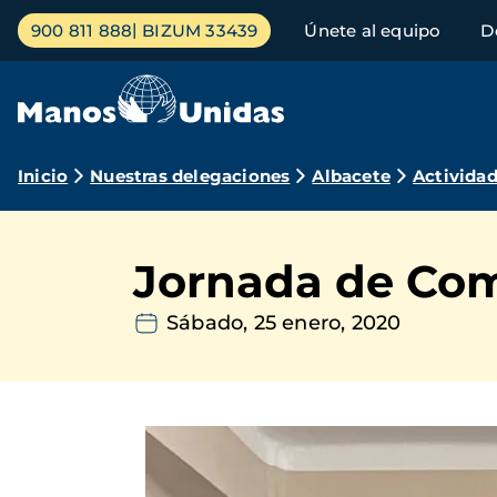
Pasar
Menú
900 811 888
BIZUM 33439
Únete al equipo
D
al
principal
contenido
principal
Ruta
Inicio
Nuestras delegaciones
Albacete
Activida
de
navegación
Jornada de Com
Sábado, 25 enero, 2020