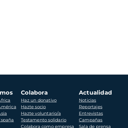
amos
Colabora
Actualidad
frica
Haz un donativo
Noticias
 América
Hazte socio
Reportajes
Asia
Hazte voluntario/a
Entrevistas
 España
Testamento solidario
Campañas
Colabora como empresa
Sala de prensa