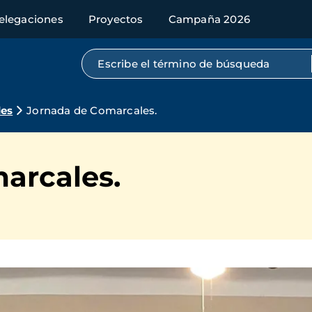
elegaciones
Proyectos
Campaña 2026
Búsqueda por texto completo
des
Jornada de Comarcales.
arcales.