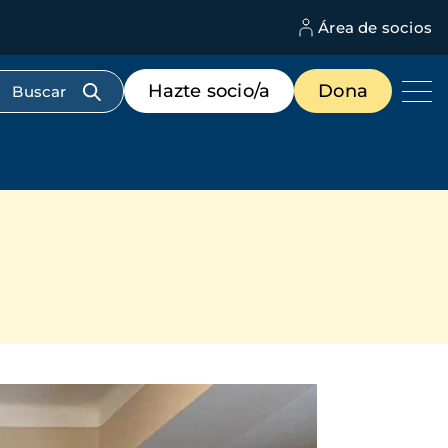
Área de socios
M
d
c
Menú
Hazte socio/a
Dona
d
de
us
destacados
cabecera