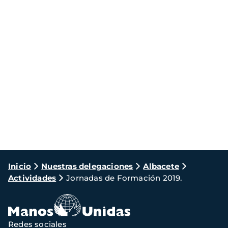
Ruta
Inicio
Nuestras delegaciones
Albacete
Actividades
Jornadas de Formación 2019.
de
navegación
Redes sociales