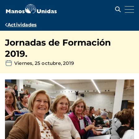
Pasar
al
contenido
principal
Ruta
Actividades
de
Jornadas de Formación
navegación
2019.
Viernes, 25 octubre, 2019