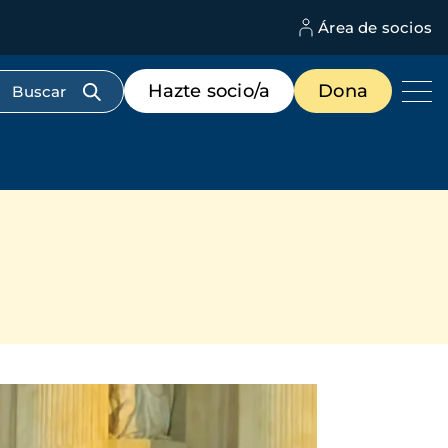
Área de socios
M
d
c
Menú
Hazte socio/a
Dona
d
de
us
destacados
cabecera