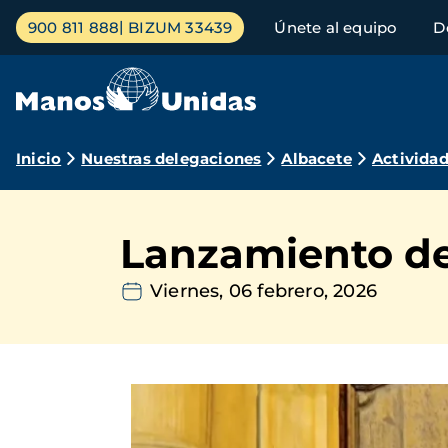
Pasar
Menú
900 811 888
BIZUM 33439
Únete al equipo
D
al
principal
contenido
principal
Ruta
Inicio
Nuestras delegaciones
Albacete
Activida
de
navegación
Lanzamiento de
Viernes, 06 febrero, 2026