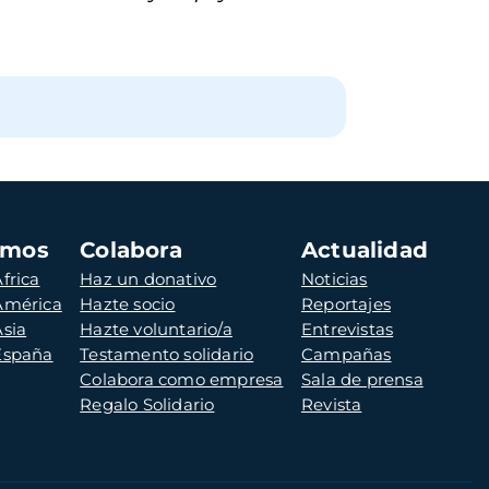
amos
Colabora
Actualidad
frica
Haz un donativo
Noticias
 América
Hazte socio
Reportajes
Asia
Hazte voluntario/a
Entrevistas
 España
Testamento solidario
Campañas
Colabora como empresa
Sala de prensa
Regalo Solidario
Revista