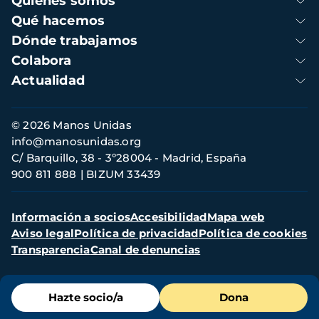
Quienes somos
principal
Qué hacemos
Dónde trabajamos
Colabora
Actualidad
Información
© 2026 Manos Unidas
de
info@manosunidas.org
contacto
C/ Barquillo, 38 - 3º28004 - Madrid, España
900 811 888
BIZUM 33439
Menú
Información a socios
Accesibilidad
Mapa web
secundario
Aviso legal
Política de privacidad
Política de cookies
Transparencia
Canal de denuncias
Menú
Hazte socio/a
Dona
de
destacados