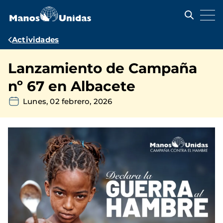
Pasar
al
contenido
principal
Ruta
Actividades
de
Lanzamiento de Campaña
navegación
nº 67 en Albacete
Lunes, 02 febrero, 2026