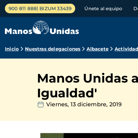
Pasar
Menú
900 811 888
BIZUM 33439
Únete al equipo
D
al
principal
contenido
principal
Ruta
Inicio
Nuestras delegaciones
Albacete
Activida
de
navegación
Manos Unidas as
Igualdad'
Viernes, 13 diciembre, 2019