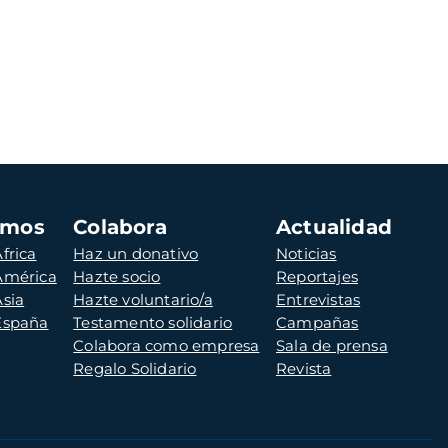
amos
Colabora
Actualidad
frica
Haz un donativo
Noticias
 América
Hazte socio
Reportajes
Asia
Hazte voluntario/a
Entrevistas
 España
Testamento solidario
Campañas
Colabora como empresa
Sala de prensa
Regalo Solidario
Revista