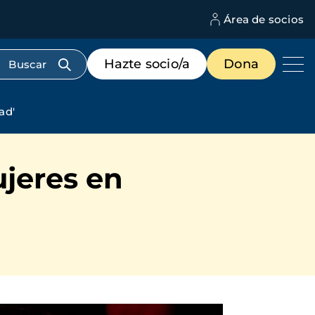
Área de socios
M
d
c
Menú
Hazte socio/a
Dona
d
de
us
destacados
cabecera
ad'
ujeres en