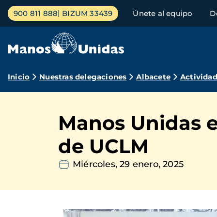
Pasar
Menú
900 811 888
BIZUM 33439
Únete al equipo
D
al
principal
contenido
principal
Ruta
Inicio
Nuestras delegaciones
Albacete
Activida
de
navegación
Manos Unidas e
de UCLM
Miércoles, 29 enero, 2025