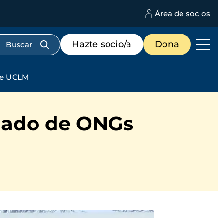
Área de socios
M
d
c
Menú
Hazte socio/a
Dona
d
de
us
destacados
cabecera
de UCLM
riado de ONGs