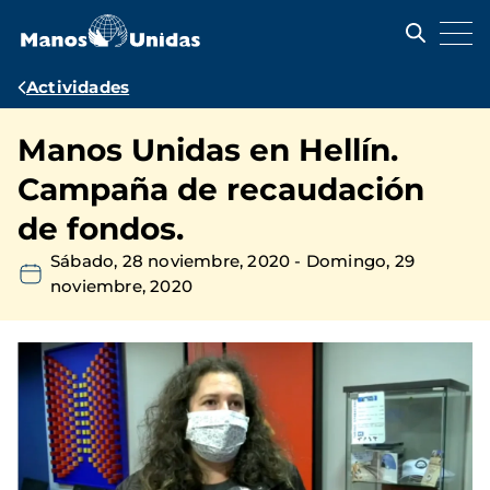
Pasar
al
contenido
principal
Ruta
Actividades
de
Manos Unidas en Hellín.
navegación
Campaña de recaudación
de fondos.
Sábado, 28 noviembre, 2020
-
Domingo, 29
noviembre, 2020