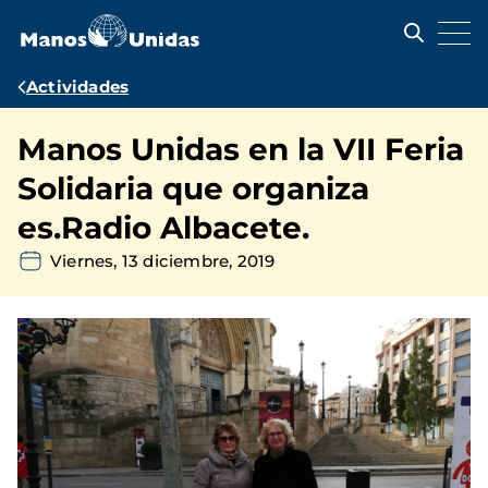
Pasar
al
contenido
principal
Ruta
Actividades
de
Manos Unidas en la VII Feria
navegación
Solidaria que organiza
es.Radio Albacete.
Viernes, 13 diciembre, 2019