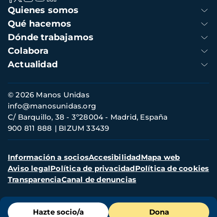
Navegación
Quienes somos
principal
Qué hacemos
Dónde trabajamos
Colabora
Actualidad
Información
© 2026 Manos Unidas
de
info@manosunidas.org
contacto
C/ Barquillo, 38 - 3º28004 - Madrid, España
900 811 888
BIZUM 33439
Menú
Información a socios
Accesibilidad
Mapa web
secundario
Aviso legal
Política de privacidad
Política de cookies
Transparencia
Canal de denuncias
Menú
Hazte socio/a
Dona
de