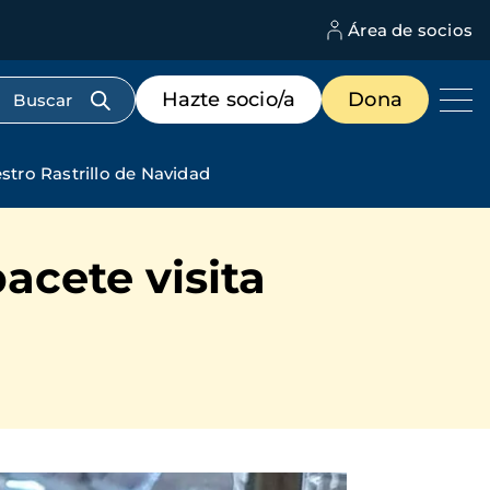
Área de socios
M
d
c
Menú
Hazte socio/a
Dona
d
de
us
destacados
cabecera
estro Rastrillo de Navidad
acete visita