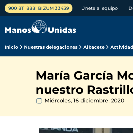
Pasar
Menú
900 811 888
BIZUM 33439
Únete al equipo
D
al
principal
contenido
principal
Ruta
Inicio
Nuestras delegaciones
Albacete
Activida
de
navegación
María García Mor
nuestro Rastril
Miércoles, 16 diciembre, 2020