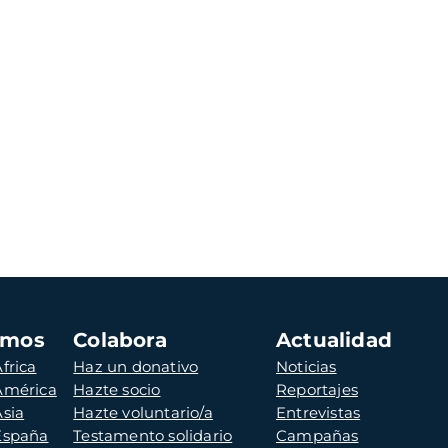
amos
Colabora
Actualidad
frica
Haz un donativo
Noticias
 América
Hazte socio
Reportajes
Asia
Hazte voluntario/a
Entrevistas
 España
Testamento solidario
Campañas