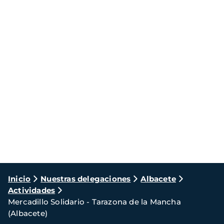
Ruta
Inicio
Nuestras delegaciones
Albacete
Actividades
de
Mercadillo Solidario - Tarazona de la Mancha
navegación
(Albacete)