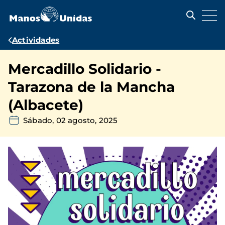
Pasar
al
contenido
principal
Ruta
Actividades
de
Mercadillo Solidario -
navegación
Tarazona de la Mancha
(Albacete)
Sábado, 02 agosto, 2025