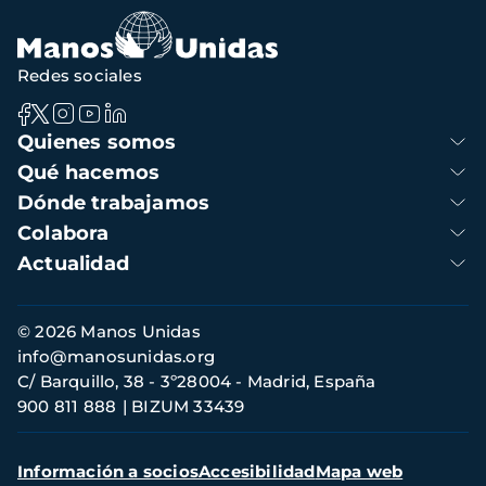
Redes sociales
Navegación
Quienes somos
principal
Qué hacemos
Dónde trabajamos
Colabora
Actualidad
Información
© 2026 Manos Unidas
de
info@manosunidas.org
contacto
C/ Barquillo, 38 - 3º28004 - Madrid, España
900 811 888
BIZUM 33439
Menú
Información a socios
Accesibilidad
Mapa web