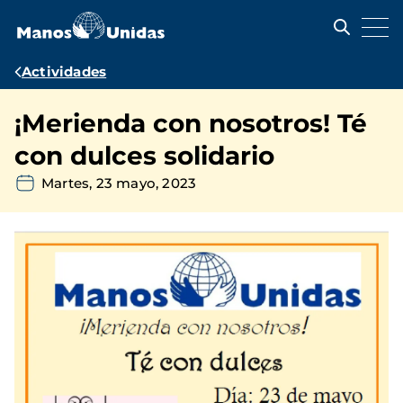
Pasar
al
contenido
principal
Ruta
Actividades
de
¡Merienda con nosotros! Té
navegación
con dulces solidario
Martes, 23 mayo, 2023