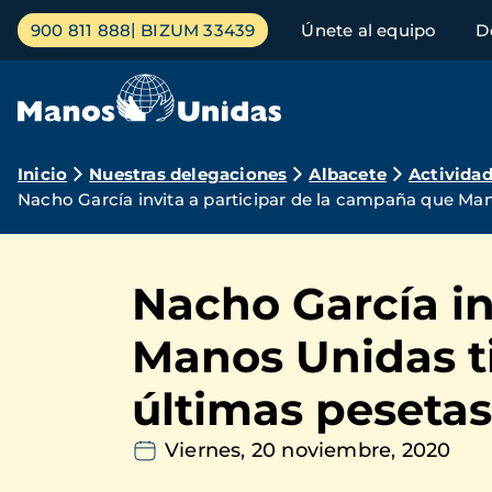
Pasar
Menú
900 811 888
BIZUM 33439
Únete al equipo
D
al
principal
contenido
principal
Ruta
Inicio
Nuestras delegaciones
Albacete
Activida
Nacho García invita a participar de la campaña que Mano
de
navegación
Nacho García in
Manos Unidas ti
últimas pesetas
Viernes, 20 noviembre, 2020