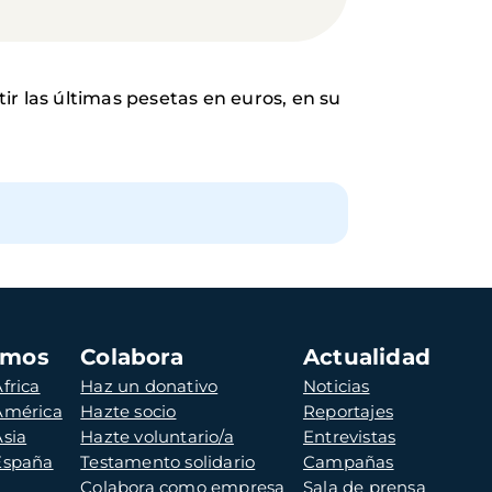
r las últimas pesetas en euros, en su
amos
Colabora
Actualidad
frica
Haz un donativo
Noticias
 América
Hazte socio
Reportajes
Asia
Hazte voluntario/a
Entrevistas
 España
Testamento solidario
Campañas
Colabora como empresa
Sala de prensa