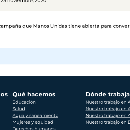
, 25 noviembre, 2020
a campaña que Manos Unidas tiene abierta para converti
mos
Qué hacemos
Dónde trabaj
Educación
Nuestro trabajo en Á
Salud
Nuestro trabajo en
Agua y saneamiento
Nuestro trabajo en 
Mujeres y equidad
Nuestro trabajo en
Derechos humanos