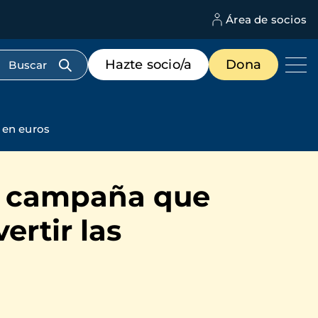
Área de socios
M
d
c
Menú
Hazte socio/a
Dona
d
de
us
destacados
cabecera
 en euros
la campaña que
ertir las