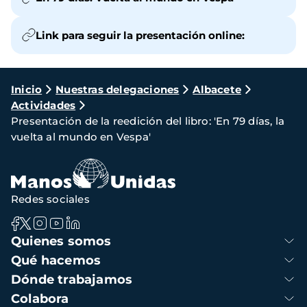
Link para seguir la presentación online:
Ruta
Inicio
Nuestras delegaciones
Albacete
Actividades
de
Presentación de la reedición del libro: 'En 79 días, la
navegación
vuelta al mundo en Vespa'
Redes sociales
Navegación
Quienes somos
principal
Qué hacemos
Dónde trabajamos
Colabora