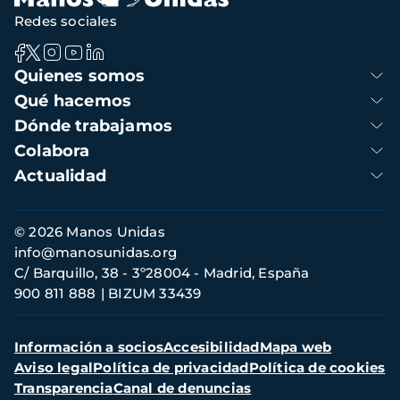
Redes sociales
Navegación
Quienes somos
principal
Qué hacemos
Dónde trabajamos
Colabora
Actualidad
Información
© 2026 Manos Unidas
de
info@manosunidas.org
contacto
C/ Barquillo, 38 - 3º28004 - Madrid, España
900 811 888
BIZUM 33439
Menú
Información a socios
Accesibilidad
Mapa web
secundario
Aviso legal
Política de privacidad
Política de cookies
Transparencia
Canal de denuncias