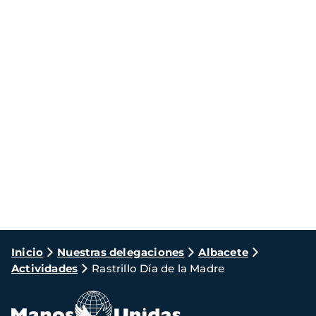
Ruta
Inicio
Nuestras delegaciones
Albacete
Actividades
Rastrillo Día de la Madre
de
navegación