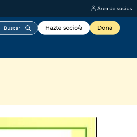
Área de socios
M
d
c
Menú
Hazte socio/a
Dona
d
de
us
destacados
cabecera