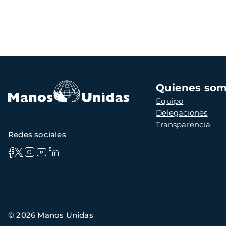
Navegación
Quienes so
principal
Equipo
Delegaciones
Transparencia
Redes sociales
Información
© 2026 Manos Unidas
de
contacto