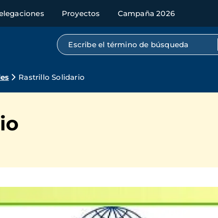
elegaciones
Proyectos
Campaña 2026
Búsqueda por texto completo
des
Rastrillo Solidario
io