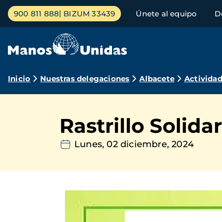
Pasar
Menú
900 811 888
BIZUM 33439
Únete al equipo
D
al
principal
contenido
principal
Ruta
Inicio
Nuestras delegaciones
Albacete
Activida
de
navegación
Rastrillo Solidar
Lunes, 02 diciembre, 2024