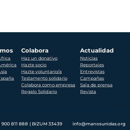
amos
Colabora
Actualidad
frica
Haz un donativo
Noticias
 América
Hazte socio
Reportajes
Asia
Hazte voluntario/a
Entrevistas
 España
Testamento solidario
Campañas
Colabora como empresa
Sala de prensa
Regalo Solidario
Revista
900 811 888
BIZUM 33439
info@manosunidas.org