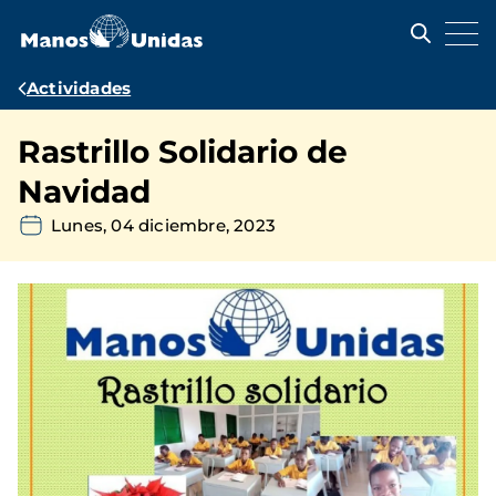
Pasar
al
contenido
principal
Ruta
Actividades
de
Rastrillo Solidario de
navegación
Navidad
Lunes, 04 diciembre, 2023