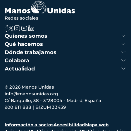
navegación
Redes sociales
Navegación
Quienes somos
principal
Qué hacemos
Dónde trabajamos
Colabora
Actualidad
Información
© 2026 Manos Unidas
de
info@manosunidas.org
contacto
C/ Barquillo, 38 - 3º28004 - Madrid, España
900 811 888
BIZUM 33439
Menú
Información a socios
Accesibilidad
Mapa web
secundario