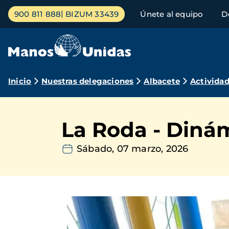
Pasar
Menú
900 811 888
BIZUM 33439
Únete al equipo
D
al
principal
contenido
principal
Ruta
Inicio
Nuestras delegaciones
Albacete
Activida
de
navegación
La Roda - Diná
Sábado, 07 marzo, 2026