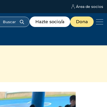
Área de socios
M
d
c
Menú
Hazte socio/a
Dona
d
de
us
destacados
cabecera