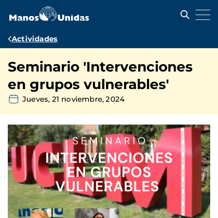
Pasar
al
contenido
principal
Ruta
Actividades
de
Seminario 'Intervenciones
navegación
en grupos vulnerables'
Jueves, 21 noviembre, 2024