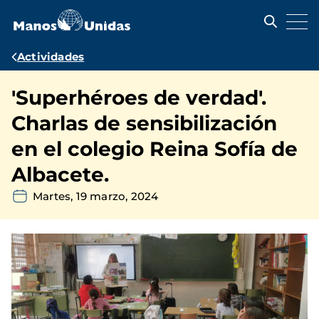
Pasar
al
contenido
principal
Ruta
Actividades
de
'Superhéroes de verdad'.
navegación
Charlas de sensibilización
en el colegio Reina Sofía de
Albacete.
Martes, 19 marzo, 2024