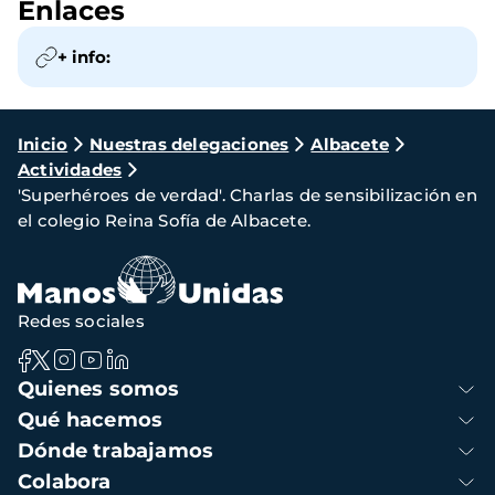
Enlaces
+ info:
Ruta
Inicio
Nuestras delegaciones
Albacete
Actividades
de
'Superhéroes de verdad'. Charlas de sensibilización en
navegación
el colegio Reina Sofía de Albacete.
Redes sociales
Navegación
Quienes somos
principal
Qué hacemos
Dónde trabajamos
Colabora