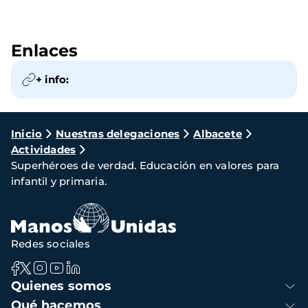
Enlaces
+ info:
Ruta
Inicio
Nuestras delegaciones
Albacete
Actividades
de
Superhéroes de verdad. Educación en valores para
navegación
infantil y primaria.
Redes sociales
Navegación
Quienes somos
principal
Qué hacemos