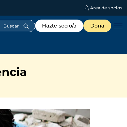
Área de socios
M
d
c
Menú
Hazte socio/a
Dona
d
de
us
destacados
cabecera
encia