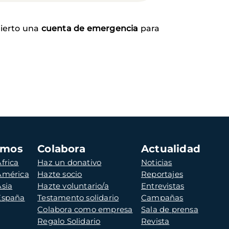
ierto una
cuenta de emergencia
para
amos
Colabora
Actualidad
frica
Haz un donativo
Noticias
 América
Hazte socio
Reportajes
Asia
Hazte voluntario/a
Entrevistas
 España
Testamento solidario
Campañas
Colabora como empresa
Sala de prensa
Regalo Solidario
Revista