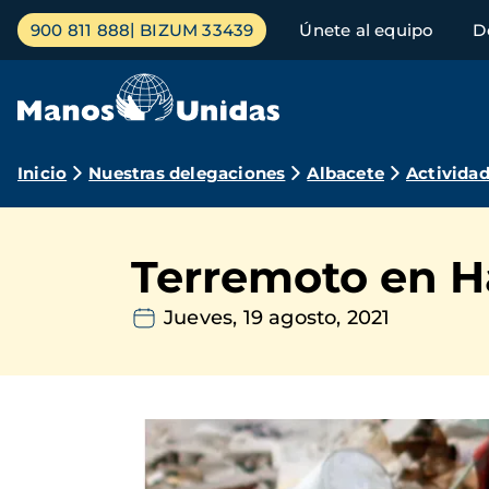
Pasar
Menú
900 811 888
BIZUM 33439
Únete al equipo
D
al
principal
contenido
principal
Ruta
Inicio
Nuestras delegaciones
Albacete
Activida
de
navegación
Terremoto en H
Jueves, 19 agosto, 2021