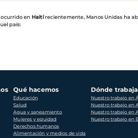
 ocurrido en
Haití
recientemente, Manos Unidas ha ab
uel país:
mos
Qué hacemos
Dónde trabaj
Educación
Nuestro trabajo en Á
Salud
Nuestro trabajo en
Agua y saneamiento
Nuestro trabajo en 
Mujeres y equidad
Nuestro trabajo en
Derechos humanos
Alimentación y medios de vida