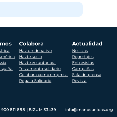
amos
Colabora
Actualidad
frica
Haz un donativo
Noticias
 América
Hazte socio
Reportajes
Asia
Hazte voluntario/a
Entrevistas
 España
Testamento solidario
Campañas
Colabora como empresa
Sala de prensa
Regalo Solidario
Revista
900 811 888
BIZUM 33439
info@manosunidas.org