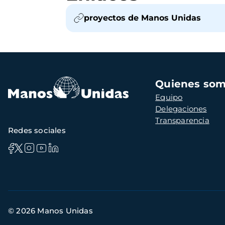
proyectos de Manos Unidas
Navegación
Quienes so
principal
Equipo
Delegaciones
Transparencia
Redes sociales
Información
© 2026 Manos Unidas
de
contacto