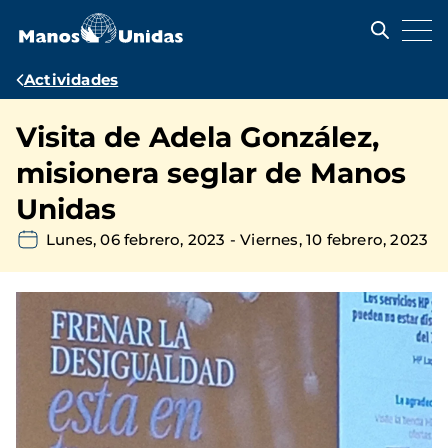
Pasar
al
contenido
principal
Ruta
Actividades
de
Visita de Adela González,
navegación
misionera seglar de Manos
Unidas
Lunes, 06 febrero, 2023
-
Viernes, 10 febrero, 2023