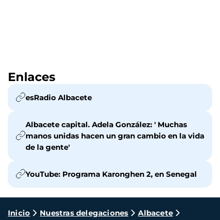
Enlaces
esRadio Albacete
Albacete capital. Adela González: ' Muchas
manos unidas hacen un gran cambio en la vida
de la gente'
YouTube: Programa Karonghen 2, en Senegal
Ruta
Inicio
Nuestras delegaciones
Albacete