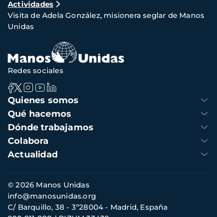
Actividades
de
Visita de Adela González, misionera seglar de Manos
navegación
Unidas
Redes sociales
Navegación
Quienes somos
principal
Qué hacemos
Dónde trabajamos
Colabora
Actualidad
Información
© 2026 Manos Unidas
de
info@manosunidas.org
contacto
C/ Barquillo, 38 - 3º28004 - Madrid, España