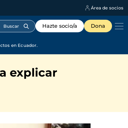
Área de socios
M
d
c
Menú
Hazte socio/a
Dona
d
de
us
destacados
cabecera
ectos en Ecuador.
a explicar