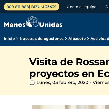
Pasar
Menú
900 811 888
BIZUM 33439
Únete al equipo
D
al
principal
contenido
principal
Ruta
Inicio
Nuestras delegaciones
Albacete
Activida
de
navegación
Visita de Rossa
proyectos en E
Lunes, 03 febrero, 2020
-
Viernes