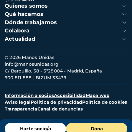
Navegación
Quienes somos
principal
Qué hacemos
Dónde trabajamos
Colabora
Actualidad
Información
© 2026 Manos Unidas
de
info@manosunidas.org
contacto
C/ Barquillo, 38 - 3º28004 - Madrid, España
900 811 888
BIZUM 33439
Menú
Información a socios
Accesibilidad
Mapa web
secundario
Aviso legal
Política de privacidad
Política de cookies
Transparencia
Canal de denuncias
Menú
Hazte socio/a
Dona
de