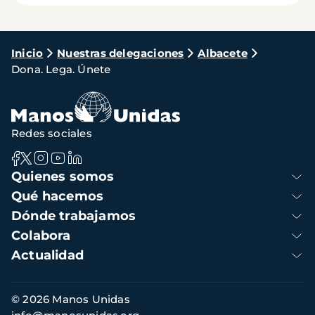
Ruta
Inicio
Nuestras delegaciones
Albacete
Dona. Lega. Únete
de
navegación
Redes sociales
Navegación
Quienes somos
principal
Qué hacemos
Dónde trabajamos
Colabora
Actualidad
Información
© 2026 Manos Unidas
de