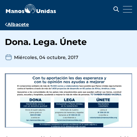
Pasar
al
contenido
principal
Ruta
Albacete
de
Dona. Lega. Únete
navegación
Miércoles, 04 octubre, 2017