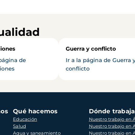
ualidad
iones
Guerra y conflicto
 página de
Ir a la página de Guerra 
iones
conflicto
mos
Qué hacemos
Dónde trabaj
Educación
Nuestro trabajo en Á
Salud
Nuestro trabajo en
Agua y saneamiento
Nuestro trabajo en 