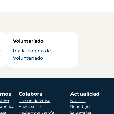
Voluntariado
y
Ir a la página de
Voluntariado
amos
Colabora
Actualidad
frica
Haz un donativo
Noticias
 América
Hazte socio
Reportajes
Asia
Hazte voluntario/a
Entrevistas