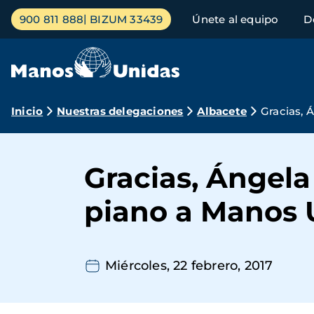
Pasar
Menú
900 811 888
BIZUM 33439
Únete al equipo
D
al
principal
contenido
principal
Ruta
Inicio
Nuestras delegaciones
Albacete
Gracias, 
de
navegación
Gracias, Ángela
piano a Manos 
Miércoles, 22 febrero, 2017