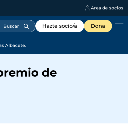
Área de socios
M
d
c
Menú
Hazte socio/a
Dona
d
de
us
destacados
cabecera
as Albacete.
 premio de