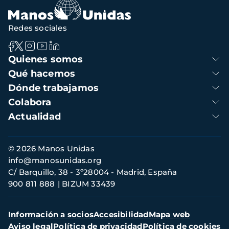
Redes sociales
Navegación
Quienes somos
principal
Qué hacemos
Dónde trabajamos
Colabora
Actualidad
Información
© 2026 Manos Unidas
de
info@manosunidas.org
contacto
C/ Barquillo, 38 - 3º28004 - Madrid, España
900 811 888
BIZUM 33439
Menú
Información a socios
Accesibilidad
Mapa web
secundario
Aviso legal
Política de privacidad
Política de cookies