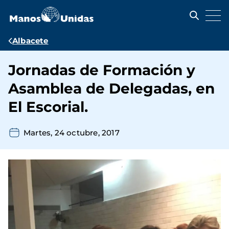
Pasar
al
contenido
principal
Ruta
Albacete
de
Jornadas de Formación y
navegación
Asamblea de Delegadas, en
El Escorial.
Martes, 24 octubre, 2017