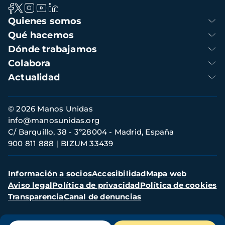
Navegación
Quienes somos
principal
Qué hacemos
Dónde trabajamos
Colabora
Actualidad
Información
© 2026 Manos Unidas
de
info@manosunidas.org
contacto
C/ Barquillo, 38 - 3º28004 - Madrid, España
900 811 888
BIZUM 33439
Menú
Información a socios
Accesibilidad
Mapa web
secundario
Aviso legal
Política de privacidad
Política de cookies
Transparencia
Canal de denuncias