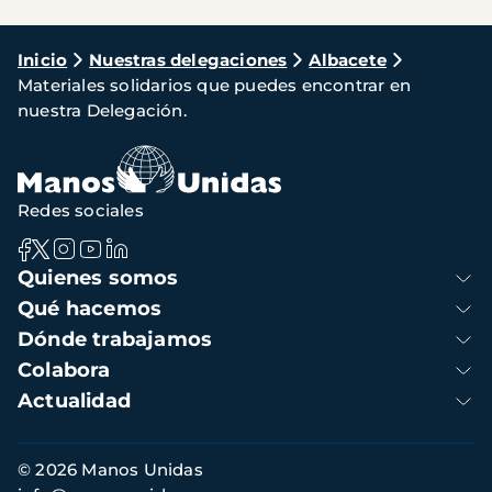
Ruta
Inicio
Nuestras delegaciones
Albacete
Materiales solidarios que puedes encontrar en
de
nuestra Delegación.
navegación
Redes sociales
Navegación
Quienes somos
principal
Qué hacemos
Dónde trabajamos
Colabora
Actualidad
Información
© 2026 Manos Unidas
de