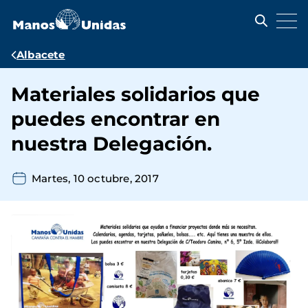
Pasar
al
contenido
principal
Ruta
Albacete
de
Materiales solidarios que
navegación
puedes encontrar en
nuestra Delegación.
Martes, 10 octubre, 2017