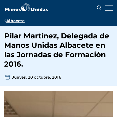
Pasar
al
contenido
principal
Ruta
Albacete
de
Pilar Martínez, Delegada de
navegación
Manos Unidas Albacete en
las Jornadas de Formación
2016.
Jueves, 20 octubre, 2016