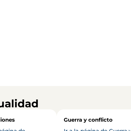
ualidad
iones
Guerra y conflicto
 página de
Ir a la página de Guerra 