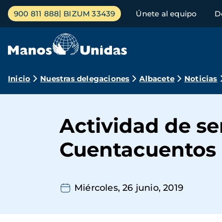
Pasar
Menú
900 811 888
BIZUM 33439
Únete al equipo
D
al
principal
contenido
principal
Ruta
Inicio
Nuestras delegaciones
Albacete
Noticias
de
navegación
Actividad de sens
Cuentacuentos
Miércoles, 26 junio, 2019