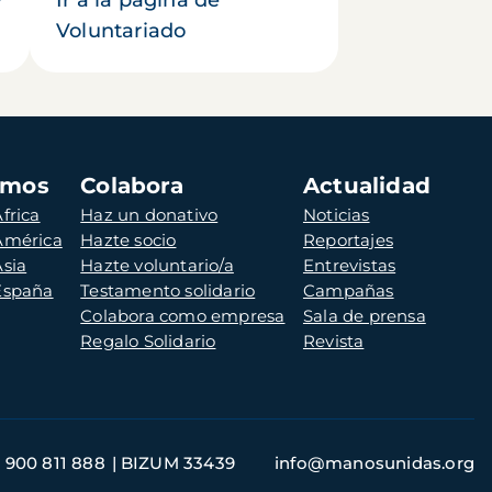
Voluntariado
amos
Colabora
Actualidad
frica
Haz un donativo
Noticias
 América
Hazte socio
Reportajes
Asia
Hazte voluntario/a
Entrevistas
 España
Testamento solidario
Campañas
Colabora como empresa
Sala de prensa
Regalo Solidario
Revista
900 811 888
BIZUM 33439
info@manosunidas.org