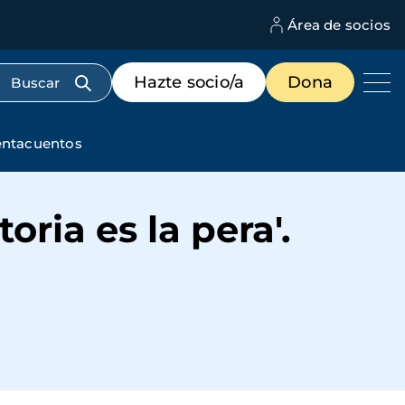
Área de socios
M
d
c
Menú
Hazte socio/a
Dona
d
de
us
destacados
cabecera
Cuentacuentos
oria es la pera'.