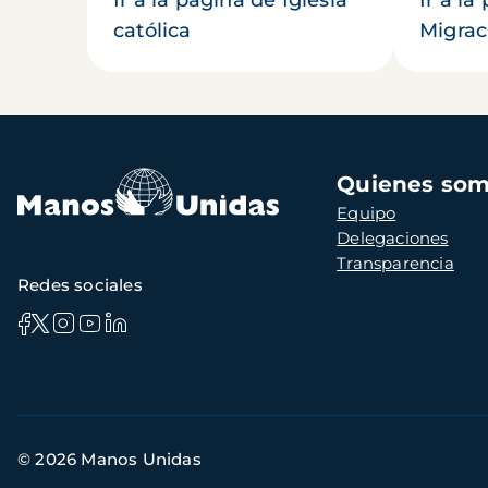
católica
Migrac
Navegación
Quienes so
principal
Equipo
Delegaciones
Transparencia
Redes sociales
Información
© 2026 Manos Unidas
de
contacto