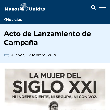
Pasar
al
contenido
principal
Ruta
Noticias
de
Acto de Lanzamiento de
navegación
Campaña
Jueves, 07 febrero, 2019