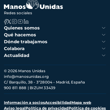
Redes sociales
Navegación
Quienes somos
principal
Qué hacemos
Dónde trabajamos
Colabora
Actualidad
Información
© 2026 Manos Unidas
de
info@manosunidas.org
contacto
C/ Barquillo, 38 - 3º28004 - Madrid, España
900 811 888
BIZUM 33439
Menú
Información a socios
Accesibilidad
Mapa web
secundario
Aviso legal
Política de privacidad
Política de cookies