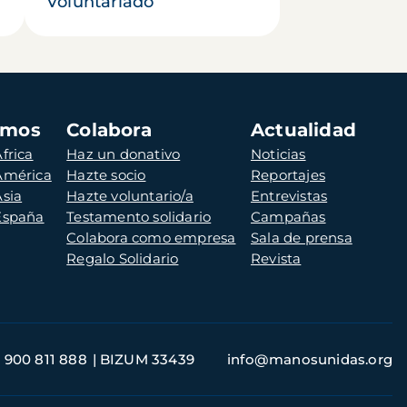
Voluntariado
amos
Colabora
Actualidad
frica
Haz un donativo
Noticias
 América
Hazte socio
Reportajes
Asia
Hazte voluntario/a
Entrevistas
 España
Testamento solidario
Campañas
Colabora como empresa
Sala de prensa
Regalo Solidario
Revista
900 811 888
BIZUM 33439
info@manosunidas.org