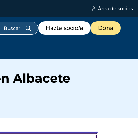
Área de socios
M
d
c
Menú
Hazte socio/a
Dona
d
de
us
destacados
cabecera
n Albacete