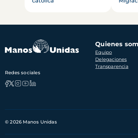
católica
Migrac
Navegación
Quienes so
principal
Equipo
Delegaciones
Transparencia
Redes sociales
Información
© 2026 Manos Unidas
de
contacto