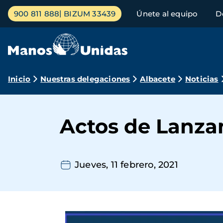
Pasar
Menú
900 811 888
BIZUM 33439
Únete al equipo
D
al
principal
contenido
principal
Ruta
Inicio
Nuestras delegaciones
Albacete
Noticias
de
navegación
Actos de Lanza
Jueves, 11 febrero, 2021