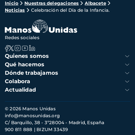
Ruta
Inicio
Nuestras delegaciones
Albacete
Noticias
Celebración del Día de la Infancia.
de
navegación
Redes sociales
Navegación
Quienes somos
principal
Qué hacemos
Dónde trabajamos
Colabora
Actualidad
Información
© 2026 Manos Unidas
de
info@manosunidas.org
contacto
C/ Barquillo, 38 - 3º28004 - Madrid, España
900 811 888
BIZUM 33439