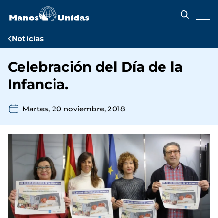
Pasar
al
contenido
principal
Ruta
Noticias
de
Celebración del Día de la
navegación
Infancia.
Martes, 20 noviembre, 2018