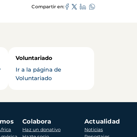
Compartir en
Voluntariado
y
Ir a la página de
Voluntariado
amos
Colabora
Actualidad
frica
Haz un donativo
Noticias
 América
Hazte socio
Reportajes