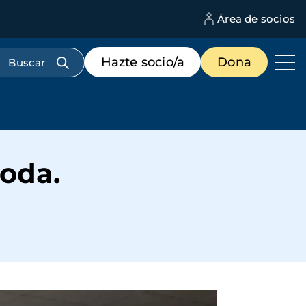
Área de socios
M
d
c
Menú
Hazte socio/a
Dona
d
de
us
destacados
cabecera
Roda.