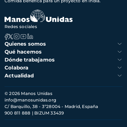
Comida benéfica para un proyecto en India.
navegación
Redes sociales
Navegación
Quienes somos
principal
Qué hacemos
Dónde trabajamos
Colabora
Actualidad
Información
© 2026 Manos Unidas
de
info@manosunidas.org
contacto
C/ Barquillo, 38 - 3º28004 - Madrid, España
900 811 888
BIZUM 33439