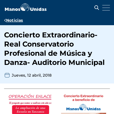
Pasar
al
contenido
principal
Ruta
Noticias
de
Concierto Extraordinario-
navegación
Real Conservatorio
Profesional de Música y
Danza- Auditorio Municipal
Jueves, 12 abril, 2018