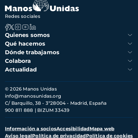
Redes sociales
Navegación
Quienes somos
principal
Qué hacemos
Dónde trabajamos
Colabora
Actualidad
Información
© 2026 Manos Unidas
de
info@manosunidas.org
contacto
C/ Barquillo, 38 - 3º28004 - Madrid, España
900 811 888
BIZUM 33439
Menú
Información a socios
Accesibilidad
Mapa web
secundario
Aviso legal
Política de privacidad
Política de cookies