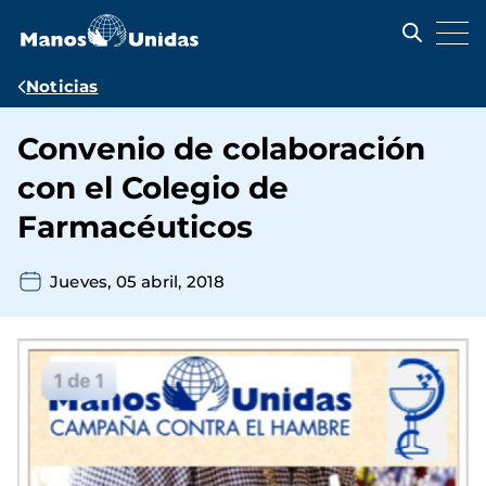
Pasar
al
contenido
principal
Ruta
Noticias
de
Convenio de colaboración
navegación
con el Colegio de
Farmacéuticos
Jueves, 05 abril, 2018