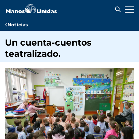
Pasar
al
contenido
principal
Ruta
Noticias
de
Un cuenta-cuentos
navegación
teatralizado.