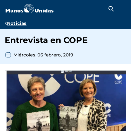
Pasar
al
contenido
principal
Ruta
Noticias
de
Entrevista en COPE
navegación
Miércoles, 06 febrero, 2019