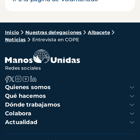
Ruta
Inicio
Nuestras delegaciones
Albacete
Noticias
Entrevista en COPE
de
navegación
Redes sociales
Navegación
Quienes somos
principal
Qué hacemos
Dónde trabajamos
Colabora
Actualidad