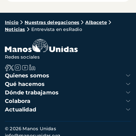
Ruta
Inicio
Nuestras delegaciones
Albacete
Noticias
Entrevista en esRadio
de
navegación
Redes sociales
Navegación
Quienes somos
principal
Qué hacemos
Dónde trabajamos
Colabora
Actualidad
Información
© 2026 Manos Unidas
de
info@manosunidas.org