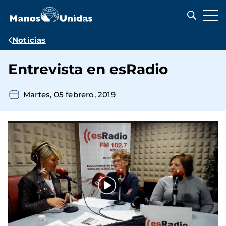
Pasar
al
contenido
principal
Ruta
Noticias
de
Entrevista en esRadio
navegación
Martes, 05 febrero, 2019