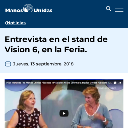
Pasar
al
contenido
principal
Ruta
Noticias
de
Entrevista en el stand de
navegación
Vision 6, en la Feria.
Jueves, 13 septiembre, 2018