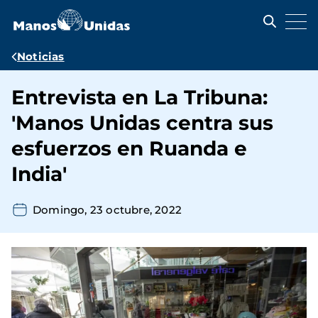
Pasar
al
contenido
principal
Ruta
Noticias
de
Entrevista en La Tribuna:
navegación
'Manos Unidas centra sus
esfuerzos en Ruanda e
India'
Domingo, 23 octubre, 2022