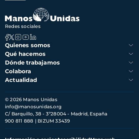
de
navegación
Redes sociales
Navegación
Quienes somos
principal
Qué hacemos
Dónde trabajamos
Colabora
Actualidad
Información
© 2026 Manos Unidas
de
info@manosunidas.org
contacto
C/ Barquillo, 38 - 3º28004 - Madrid, España
900 811 888
BIZUM 33439
Menú