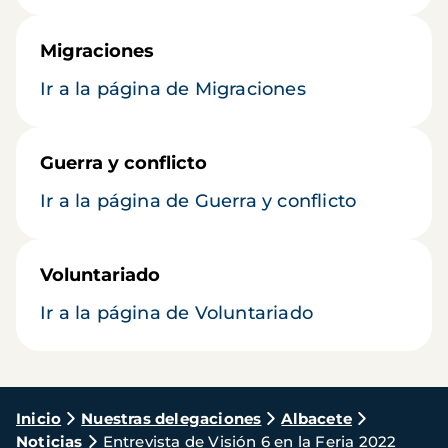
Migraciones
Ir a la página de Migraciones
Guerra y conflicto
Ir a la página de Guerra y conflicto
Voluntariado
Ir a la página de Voluntariado
Ruta
Inicio
Nuestras delegaciones
Albacete
Noticias
Entrevista de Visión 6 en la Feria 2022