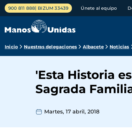
Pasar
Menú
900 811 888
BIZUM 33439
Únete al equipo
D
al
principal
contenido
principal
Ruta
Inicio
Nuestras delegaciones
Albacete
Noticias
de
navegación
'Esta Historia e
Sagrada Familia
Martes, 17 abril, 2018