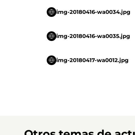
img-20180416-wa0034.jpg
img-20180416-wa0035.jpg
img-20180417-wa0012.jpg
Otros temas de act