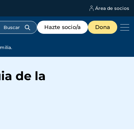
Área de socios
M
d
c
Menú
Hazte socio/a
Dona
d
de
us
destacados
cabecera
milia.
ia de la