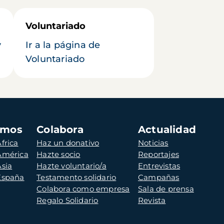
Voluntariado
y
Ir a la página de
Voluntariado
amos
Colabora
Actualidad
frica
Haz un donativo
Noticias
 América
Hazte socio
Reportajes
Asia
Hazte voluntario/a
Entrevistas
 España
Testamento solidario
Campañas
Colabora como empresa
Sala de prensa
Regalo Solidario
Revista